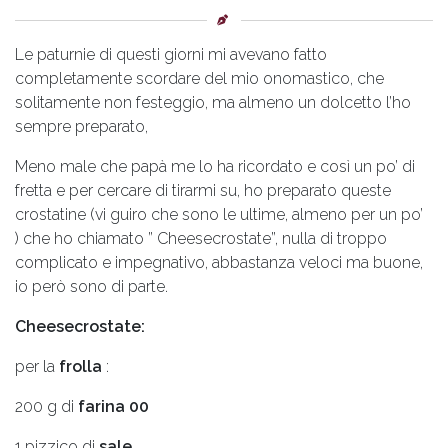
Le paturnie di questi giorni mi avevano fatto
completamente scordare del mio onomastico, che
solitamente non festeggio, ma almeno un dolcetto l’ho
sempre preparato,
Meno male che papà me lo ha ricordato e così un po’ di
fretta e per cercare di tirarmi su, ho preparato queste
crostatine (vi guiro che sono le ultime, almeno per un po’
) che ho chiamato ” Cheesecrostate”, nulla di troppo
complicato e impegnativo, abbastanza veloci ma buone,
io però sono di parte.
Cheesecrostate:
per la
frolla
:
200 g di
farina 00
1 pizzico di
sale