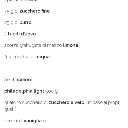
75 g di
zucchero fine
75 g di
burro
2
tuorli d’uovo
scorza grattugiata di mezzo
limone
3-4 cucchiai di
acqua
per il
ripieno:
philadelphia light
500 g
qualche cucchiaiio di
zucchero a velo
( in base ai propri
gusti )
semini di
vaniglia
qb